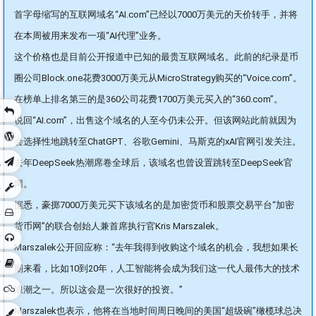
首字母缩写的互联网域名“AI.com”已经以7000万美元的天价转手，并将
在本周被用来发布一项“AI代理”业务。
这个价格也是目前公开报道中已知的最贵互联网域名。此前的纪录是币
圈公司Block.one花费3000万美元从MicroStrategy购买的“Voice.com”。
在榜单上排名第三的是360公司花费1700万美元买入的“360.com”。
页
说回“AI.com”，出售这个域名的人至今仍未公开。但该网站此前就因为
客
会选择性地跳转至ChatGPT、谷歌Gemini、马斯克的xAI官网引发关注。
航
去年DeepSeek热潮席卷全球后，该域名也曾设置跳转至DeepSeek官
网。
具
据悉，豪掷7000万美元买下该域名的是加密货币和股票交易平台“加密
库
货币网”的联合创始人兼首席执行官Kris Marszalek。
站
Marszalek公开回应称：“去年我得到收购这个域名的机会，我想如果长
站
期来看，比如10到20年，人工智能将会成为我们这一代人最伟大的技术
间
浪潮之一。所以这会是一次很好的投资。”
Marszalek也表示，他将在当地时间周日晚间的美国“超级碗”橄榄球总决
区