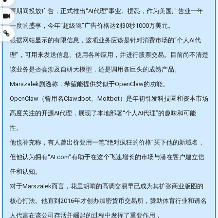
赛期间投放广告，正式推出“AI代理”事业。据悉，作为美国广告业一年
站
一度的盛事，今年“超级碗”广告价格达到30秒1000万美元。
站
根据网站显示的有限信息，这项业务应该是针对消费市场的“个人AI代
理”，可用来发送信息、使用各种应用，并进行股票交易。目前尚不清楚
该业务是否会涉及自研大模型，还是调用各巨头的成熟产品。
Marszalek剧透称，希望能提供类似于OpenClaw的功能。
OpenClaw（曾用名Clawdbot、Moltbot）是年初引发科技圈和资本市场
高度关注的开源AI代理，展现了本地部署“个人AI代理”的趣味和可能
性。
他也补充称，有人曾出价要用一笔“绝对疯狂的价格”买下他的新域名，
但他认为拥有“AI.com”有助于在这个飞速增长的市场与潜在客户建立信
任和认知。
对于Marszalek而言，花里胡哨的高调交易早已成为其扩张商业版图的
核心打法。他直到2016年才创办加密货币交易所，赞助体育行业和请名
人代言在该公司存活并崛起的过程中发挥了重要作用，