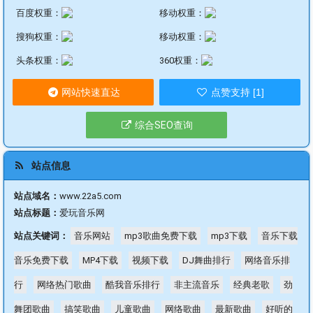
百度权重：
移动权重：
搜狗权重：
移动权重：
头条权重：
360权重：
网站快速直达
点赞支持 [1]
综合SEO查询
站点信息
站点域名：
www.22a5.com
站点标题：
爱玩音乐网
站点关键词：
音乐网站
mp3歌曲免费下载
mp3下载
音乐下载
音乐免费下载
MP4下载
视频下载
DJ舞曲排行
网络音乐排
行
网络热门歌曲
酷我音乐排行
非主流音乐
经典老歌
劲
舞团歌曲
搞笑歌曲
儿童歌曲
网络歌曲
最新歌曲
好听的