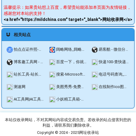
温馨提示：如果贵站想上百度，希望贵站能添加本页面为友情链接，
感谢您对本站的支持！
<a href="https://mildchina.com" target="_blank">网站收录网</a>
相关站点
拍点点证件照-证件照制作工具_证件照换底色_报名证件照审核工具_证件照换服装工具
阔略网络_阔略科技_短链生成_短网址生成_网址缩短
易客酷 - 微信分销系统 _ 分销商城系统 _ 微商分销系统
博客趣工具网 - 免费在线工具查询
百度一下，你就知道
快递100-查快递,寄快递,管快递,上快递100,用百递云
站长工具-站长之家
搜索-Microsoft必应
电话号码查询_电话号码大全_电话手机号码归属地查询--查电话网
测速网
美图秀秀-免费在线P图抠图拼图_证件照制作
在线制作ico图标|在线ico图标转换工具方便制作favicon.ico-比特虫-Bitbug.net
AI工具网|AI工具导航和推荐-人工智能工具集合-快速找到最佳AI工具
小妖精工具箱-在线小工具
本站仅收录网站，不对其网站内容或交易负责。若收录的站点侵害到您的
利益，请联系我们删除收录。
Copyright © 2024 - 2025
网址收录站