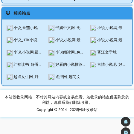
相关站点
小说,番茄小说网_好看的小说尽在番茄小说官网
书旗中文网_免费小说大全_书旗网,书旗网_书旗免费小说_阿里巴巴旗下原创文学平台
小说,小说网,最新热门小说-QQ阅读_阅文集团旗下网站
小说_17K小说网|最新小说下载-一起免费看小说
小说,小说网,最新热门小说-纵横中文网
小说,小说网,最新热门小说-起点中文网_阅文集团旗下网站
小说,小说网,最新热门小说-纵横中文网
小说阅读网_免费小说在线阅读_网文欣阅 - 阅文集团旗下网站
晋江文学城
红袖读书_好看的小说免费阅读 - 阅文集团旗下网站
好看的小说推荐_言情小说免费阅读 - 新潇湘书院
言情小说吧_好看的小说免费阅读_红袖添香 - 阅文集团旗下网站
起点女生网_好看的女生小说推荐_言情小说免费阅读
逐浪网_连尚文学旗下网站
本站仅收录网站，不对其网站内容或交易负责。若收录的站点侵害到您的
利益，请联系我们删除收录。
Copyright © 2024 - 2025
网址收录站