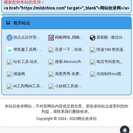
感谢您对本站的支持！
<a href="https://mildchina.com" target="_blank">网站收录网</a>
相关站点
拍点点证件照-证件照制作工具_证件照换底色_报名证件照审核工具_证件照换服装工具
阔略网络_阔略科技_短链生成_短网址生成_网址缩短
易客酷 - 微信分销系统 _ 分销商城系统 _ 微商分销系统
博客趣工具网 - 免费在线工具查询
百度一下，你就知道
快递100-查快递,寄快递,管快递,上快递100,用百递云
站长工具-站长之家
搜索-Microsoft必应
电话号码查询_电话号码大全_电话手机号码归属地查询--查电话网
测速网
美图秀秀-免费在线P图抠图拼图_证件照制作
在线制作ico图标|在线ico图标转换工具方便制作favicon.ico-比特虫-Bitbug.net
AI工具网|AI工具导航和推荐-人工智能工具集合-快速找到最佳AI工具
小妖精工具箱-在线小工具
本站仅收录网站，不对其网站内容或交易负责。若收录的站点侵害到您的
利益，请联系我们删除收录。
Copyright © 2024 - 2025
网址收录站